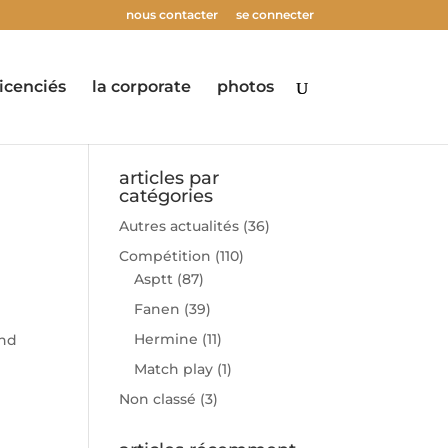
nous contacter
se connecter
licenciés
la corporate
photos
articles par
catégories
Autres actualités
(36)
Compétition
(110)
Asptt
(87)
Fanen
(39)
Hermine
(11)
and
Match play
(1)
Non classé
(3)