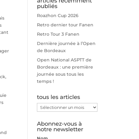
articles récemment
publiés
Roazhon Cup 2026
is
Retro dernier tour Fanen
s
tant
Retro Tour 3 Fanen
Dernière journée à l’Open
de Bordeaux
tager
Open National ASPTT de
Bordeaux : une première
journée sous tous les
ck,
temps !
luie
tous les articles
rs
tous
les
articles
Abonnez-vous à
notre newsletter
rand
Nom