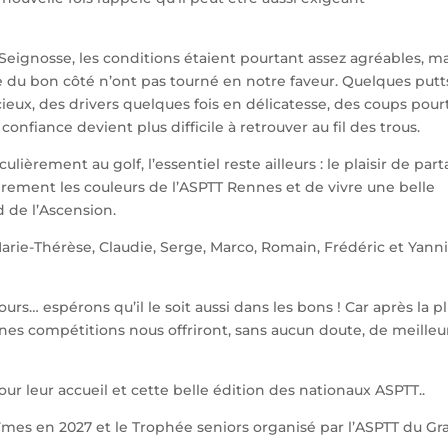
Seignosse, les conditions étaient pourtant assez agréables, ma
rte du bon côté n’ont pas tourné en notre faveur. Quelques putt
ieux, des drivers quelques fois en délicatesse, des coups pour
fiance devient plus difficile à retrouver au fil des trous.
lièrement au golf, l’essentiel reste ailleurs : le plaisir de par
ement les couleurs de l’ASPTT Rennes et de vivre une belle
 de l’Ascension.
rie-Thérèse, Claudie, Serge, Marco, Romain, Frédéric et Yanni
jours… espérons qu’il le soit aussi dans les bons ! Car après la p
nes compétitions nous offriront, sans aucun doute, de meilleu
ur leur accueil et cette belle édition des nationaux ASPTT..
îmes en 2027 et le Trophée seniors organisé par l’ASPTT du G