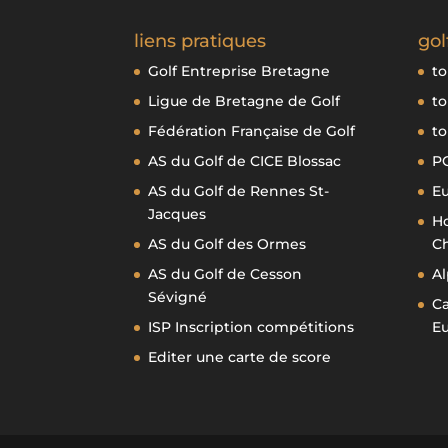
liens pratiques
gol
Golf Entreprise Bretagne
to
Ligue de Bretagne de Golf
to
Fédération Française de Golf
to
AS du Golf de CICE Blossac
P
AS du Golf de Rennes St-
E
Jacques
Ho
AS du Golf des Ormes
Ch
AS du Golf de Cesson
Al
Sévigné
Ca
ISP Inscription compétitions
E
Editer une carte de score