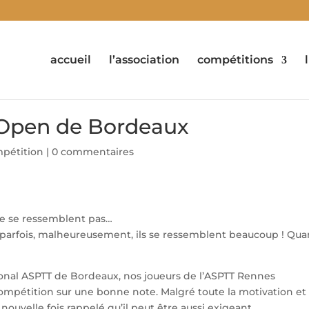
accueil
l’association
compétitions
l’Open de Bordeaux
pétition
|
0 commentaires
 ne se ressemblent pas…
parfois, malheureusement, ils se ressemblent beaucoup ! Qu
ional ASPTT de Bordeaux, nos joueurs de l’ASPTT Rennes
 compétition sur une bonne note. Malgré toute la motivation et
e nouvelle fois rappelé qu’il peut être aussi exigeant