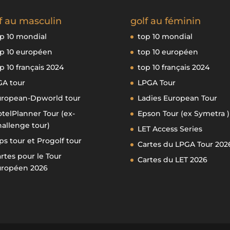
f au masculin
golf au féminin
p 10 mondial
top 10 mondial
p 10 européen
top 10 européen
p 10 français 2024
top 10 français 2024
GA tour
LPGA Tour
uropean-Dpworld tour
Ladies European Tour
telPlanner Tour (ex-
Epson Tour (ex Symetra )
allenge tour)
LET Access Series
ps tour et Progolf tour
Cartes du LPGA Tour 202
rtes pour le Tour
Cartes du LET 2026
uropéen 2026