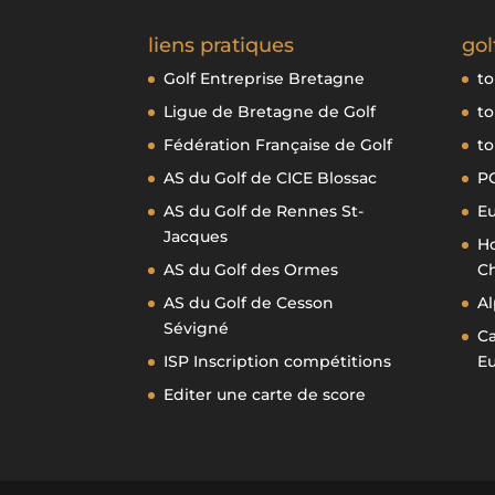
liens pratiques
gol
Golf Entreprise Bretagne
to
Ligue de Bretagne de Golf
to
Fédération Française de Golf
to
AS du Golf de CICE Blossac
P
AS du Golf de Rennes St-
E
Jacques
Ho
AS du Golf des Ormes
Ch
AS du Golf de Cesson
Al
Sévigné
Ca
ISP Inscription compétitions
E
Editer une carte de score