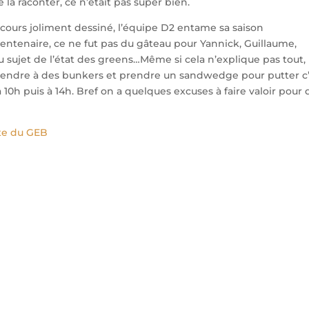
e la raconter, ce n’était pas super bien.
arcours joliment dessiné, l’équipe D2 entame sa saison
n centenaire, ce ne fut pas du gâteau pour Yannick, Guillaume,
au sujet de l’état des greens…Même si cela n’explique pas tout,
rendre à des bunkers et prendre un sandwedge pour putter c
à 10h puis à 14h. Bref on a quelques excuses à faire valoir pour 
ite du GEB