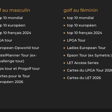
f au masculin
golf au féminin
p 10 mondial
top 10 mondial
p 10 européen
top 10 européen
p 10 français 2024
top 10 français 2024
GA tour
LPGA Tour
uropean-Dpworld tour
Ladies European Tour
telPlanner Tour (ex-
Epson Tour (ex Symetra )
allenge tour)
LET Access Series
ps tour et Progolf tour
Cartes du LPGA Tour 202
rtes pour le Tour
Cartes du LET 2026
uropéen 2026