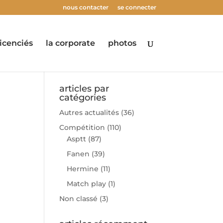
nous contacter
se connecter
licenciés
la corporate
photos
articles par
catégories
Autres actualités
(36)
Compétition
(110)
Asptt
(87)
Fanen
(39)
Hermine
(11)
Match play
(1)
Non classé
(3)